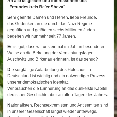
An alle Mitglieder und Interessenten des
„
Freundeskreis Be
’
er Sheva
“
S
ehr geehrte Damen und Herren, liebe Freunde,
das Gedenken an die durch das Nazi-Regime
gequälten und getöteten sechs Millionen Juden
begehen wir nunmehr seit 77 Jahren.
E
s ist gut, dass wir uns einmal im Jahr in besonderer
Weise an die Befreiung der Vernichtungslager
Auschwitz und Birkenau erinnern. Ist das genug?
D
ie sorgfältige Aufarbeitung des Holocaust in
Deutschland ist wichtig und ein notwendiger Prozess
unserer demokratischen Identität.
Wir brauchen die Erinnerung an das dunkelste Kapitel
deutscher Geschichte aber an allen Tagen des Jahres.
N
ationalisten, Rechtsextremisten und Antisemiten sind
in unserer Gesellschaft längst wieder unterwegs.