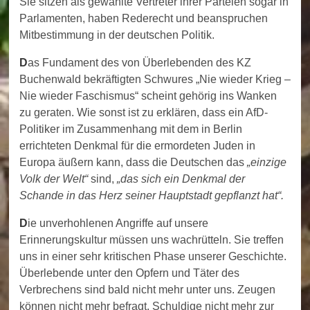
Sie sitzen als gewählte Vertreter ihrer Parteien sogar in
Parlamenten, haben Rederecht und beanspruchen
Mitbestimmung in der deutschen Politik.
D
as Fundament des von Überlebenden des KZ
Buchenwald bekräftigten Schwures „Nie wieder Krieg –
Nie wieder Faschismus“ scheint gehörig ins Wanken
zu geraten. Wie sonst ist zu erklären, dass ein AfD-
Politiker im Zusammenhang mit dem in Berlin
errichteten Denkmal für die ermordeten Juden in
Europa äußern kann, dass die Deutschen das
„
einzige
Volk der Welt
“
sind,
„
das sich ein Denkmal der
Schande in das Herz seiner Hauptstadt gepflanzt hat
“
.
D
ie unverhohlenen Angriffe auf unsere
Erinnerungskultur müssen uns wachrütteln. Sie treffen
uns in einer sehr kritischen Phase unserer Geschichte.
Überlebende unter den Opfern und Täter des
Verbrechens sind bald nicht mehr unter uns. Zeugen
können nicht mehr befragt, Schuldige nicht mehr zur