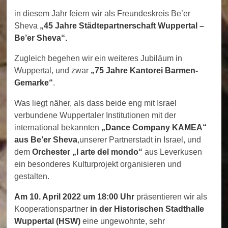
in diesem Jahr feiern wir als Freundeskreis Be’er
Sheva
„45 Jahre Städtepartnerschaft Wuppertal –
Be’er Sheva“.
Zugleich begehen wir ein weiteres Jubiläum in
Wuppertal, und zwar
„75 Jahre Kantorei Barmen-
Gemarke“
.
Was liegt näher, als dass beide eng mit Israel
verbundene Wuppertaler Institutionen mit der
international bekannten
„Dance Company KAMEA“
aus Be’er Sheva
,unserer Partnerstadt in Israel, und
dem
Orchester „l arte del mondo“
aus Leverkusen
ein besonderes Kulturprojekt organisieren und
gestalten.
Am
10. April 2022 um 18:00 Uhr
präsentieren wir als
Kooperationspartner
in der Historischen Stadthalle
Wuppertal (HSW)
eine ungewohnte, sehr