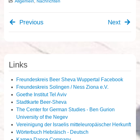
Allgemein
,
Nachrichten
Previous
Next
Beitragsnavigation
Links
Freundeskreis Beer Sheva Wuppertal Facebook
Freundeskreis Solingen / Ness Ziona e.V.
Goethe Institut Tel Aviv
Stadtkarte Beer-Sheva
The Center for German Studies - Ben Gurion
University of the Negev
Vereinigung der Israelis mitteleuropäischer Herkunft
Wörterbuch Hebräisch - Deutsch
Kamea Dance Company